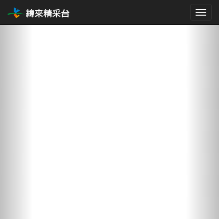
Toggl
naviga